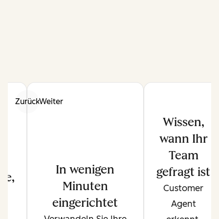
Zurück
Weiter
Wissen,
wann Ihr
Team
In wenigen
gefragt ist
ge,
Minuten
Customer
e
eingerichtet
Agent
Verwandeln Sie Ihre