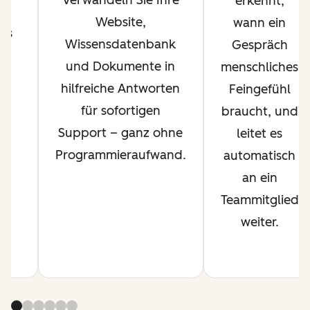
erkennt,
–
Website,
wann ein
sis
Wissensdatenbank
Gespräch
n
und Dokumente in
menschliches
hilfreiche Antworten
Feingefühl
r
für sofortigen
braucht, und
Support – ganz ohne
leitet es
Programmieraufwand.
automatisch
an ein
Teammitglied
weiter.