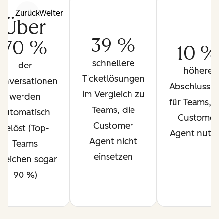
Zurück
Weiter
Über
39 %
70 %
10 %
schnellere
der
höhere
Ticketlösungen
onversationen
Abschlussra
im Vergleich zu
werden
für Teams, d
Teams, die
automatisch
Customer
Customer
gelöst (Top-
Agent nutz
Agent nicht
Teams
einsetzen
rreichen sogar
90 %)