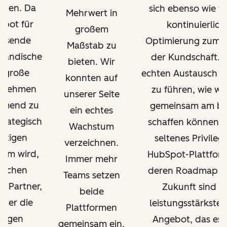
auen. Da
sich ebenso wie wi
Mehrwert in
pot für
kontinuierlich
großem
hsende
Optimierung zum V
Maßstab zu
ständische
der Kundschaft. 
bieten. Wir
 große
echten Austausch d
konnten auf
rnehmen
zu führen, wie wi
unserer Seite
hmend zu
gemeinsam am be
ein echtes
strategisch
schaffen können, i
Wachstum
htigen
seltenes Privileg.
verzeichnen.
form wird,
HubSpot-Plattfor
Immer mehr
auchen
deren Roadmap fü
Teams setzen
 Partner,
Zukunft sind d
beide
über die
leistungsstärkste
Plattformen
tigen
Angebot, das es g
gemeinsam ein,