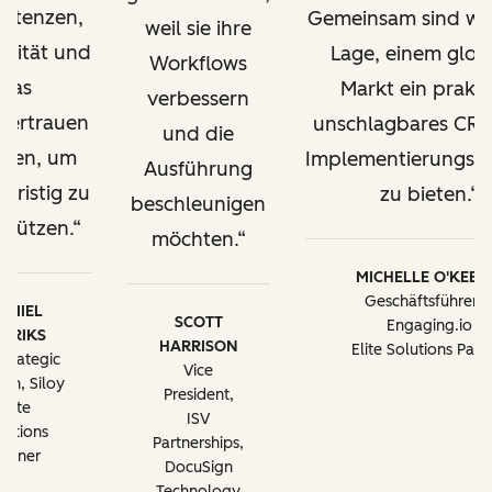
etenzen,
Gemeinsam sind wir
weil sie ihre
alität und
Lage, einem glob
Workflows
das
Markt ein prakti
verbessern
vertrauen
unschlagbares CR
und die
ügen, um
Implementierungsa
Ausführung
gfristig zu
zu bieten.
beschleunigen
stützen.
möchten.
MICHELLE O'KEEF
Geschäftsführerin
AMIEL
SCOTT
Engaging.io
RERIKS
HARRISON
Elite Solutions Part
Strategic
Vice
th, Siloy
President,
Elite
ISV
lutions
Partnerships,
artner
DocuSign
Technology