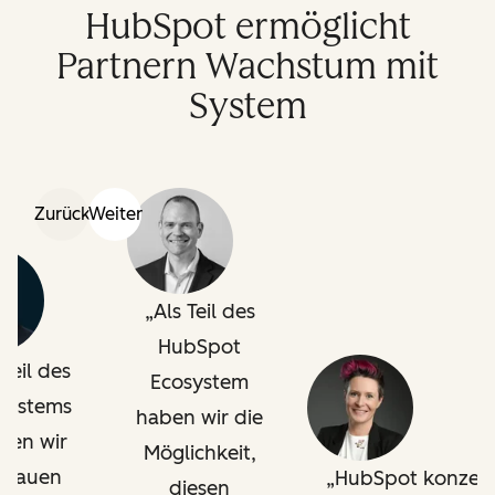
HubSpot ermöglicht
Partnern Wachstum mit
System
Zurück
Weiter
Als Teil des
HubSpot
 Teil des
Ecosystem
systems
haben wir die
nen wir
Möglichkeit,
trauen
HubSpot konzent
diesen