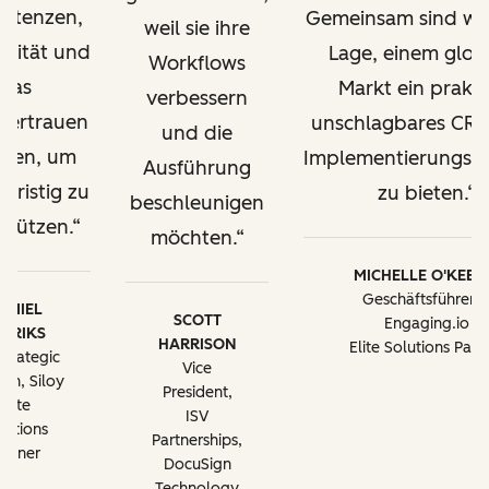
etenzen,
Gemeinsam sind wir
weil sie ihre
alität und
Lage, einem glob
Workflows
das
Markt ein prakti
verbessern
vertrauen
unschlagbares CR
und die
ügen, um
Implementierungsa
Ausführung
gfristig zu
zu bieten.
beschleunigen
stützen.
möchten.
MICHELLE O'KEEF
Geschäftsführerin
AMIEL
SCOTT
Engaging.io
RERIKS
HARRISON
Elite Solutions Part
Strategic
Vice
th, Siloy
President,
Elite
ISV
lutions
Partnerships,
artner
DocuSign
Technology