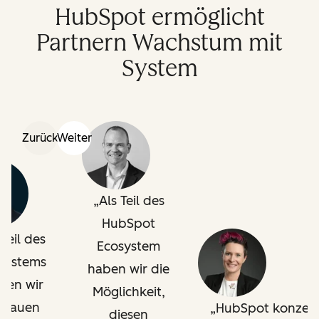
HubSpot ermöglicht
Partnern Wachstum mit
System
Zurück
Weiter
Als Teil des
HubSpot
 Teil des
Ecosystem
systems
haben wir die
nen wir
Möglichkeit,
trauen
HubSpot konzent
diesen