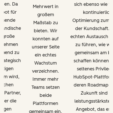
auen. Da
sich ebenso wie wi
Mehrwert in
pot für
kontinuierlich
großem
hsende
Optimierung zum V
Maßstab zu
ständische
der Kundschaft. 
bieten. Wir
 große
echten Austausch d
konnten auf
rnehmen
zu führen, wie wi
unserer Seite
hmend zu
gemeinsam am be
ein echtes
strategisch
schaffen können, i
Wachstum
htigen
seltenes Privileg.
verzeichnen.
form wird,
HubSpot-Plattfor
Immer mehr
auchen
deren Roadmap fü
Teams setzen
 Partner,
Zukunft sind d
beide
über die
leistungsstärkste
Plattformen
tigen
Angebot, das es g
gemeinsam ein,