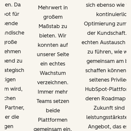
auen. Da
sich ebenso wie wi
Mehrwert in
pot für
kontinuierlich
großem
hsende
Optimierung zum V
Maßstab zu
ständische
der Kundschaft. 
bieten. Wir
 große
echten Austausch d
konnten auf
rnehmen
zu führen, wie wi
unserer Seite
hmend zu
gemeinsam am be
ein echtes
strategisch
schaffen können, i
Wachstum
htigen
seltenes Privileg.
verzeichnen.
form wird,
HubSpot-Plattfor
Immer mehr
auchen
deren Roadmap fü
Teams setzen
 Partner,
Zukunft sind d
beide
über die
leistungsstärkste
Plattformen
tigen
Angebot, das es g
gemeinsam ein,