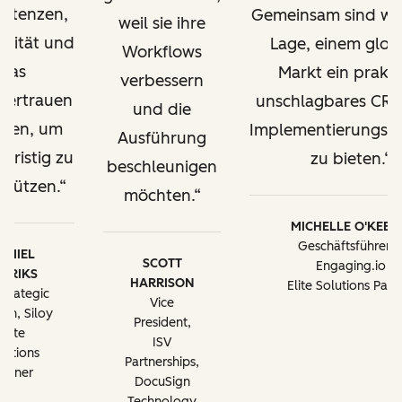
etenzen,
Gemeinsam sind wir
weil sie ihre
alität und
Lage, einem glob
Workflows
das
Markt ein prakti
verbessern
vertrauen
unschlagbares CR
und die
ügen, um
Implementierungsa
Ausführung
gfristig zu
zu bieten.
beschleunigen
stützen.
möchten.
MICHELLE O'KEEF
Geschäftsführerin
AMIEL
SCOTT
Engaging.io
RERIKS
HARRISON
Elite Solutions Part
Strategic
Vice
th, Siloy
President,
Elite
ISV
lutions
Partnerships,
artner
DocuSign
Technology