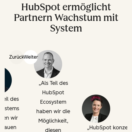
HubSpot ermöglicht
Partnern Wachstum mit
System
Zurück
Weiter
Als Teil des
HubSpot
 Teil des
Ecosystem
systems
haben wir die
nen wir
Möglichkeit,
trauen
HubSpot konzent
diesen