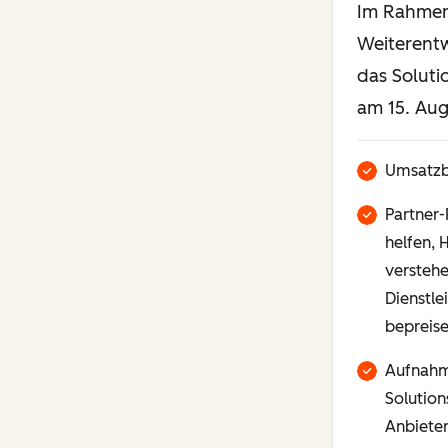
Im Rahmen
Weiterent
das Soluti
am 15. Aug
Umsatzb
Partner-
helfen,
verstehe
Dienstl
bepreis
Aufnahm
Solution
Anbiete