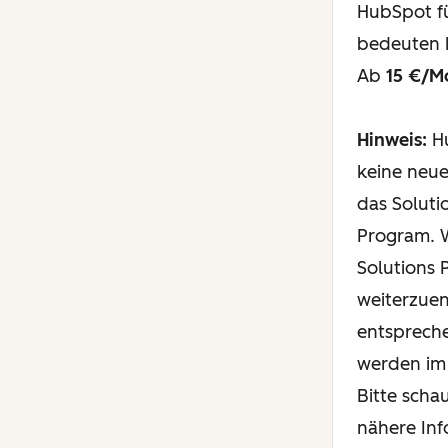
HubSpot f
bedeuten 
Ab
15 €/M
Hinweis:
Hu
keine neue
das Soluti
Program. W
Solutions 
weiterzuen
entsprech
werden im 
Bitte scha
nähere Inf