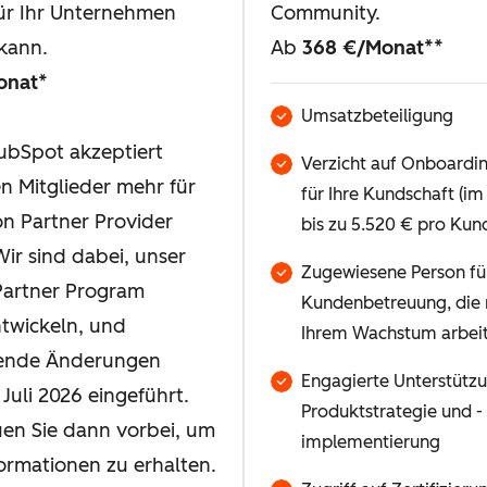
ür Ihr Unternehmen
Community.
kann.
Ab
368 €/Monat
**
onat
*
Umsatzbeteiligung
bSpot akzeptiert
Verzicht auf Onboard
n Mitglieder mehr für
für Ihre Kundschaft (i
on Partner Provider
bis zu 5.520 € pro Kun
ir sind dabei, unser
Zugewiesene Person fü
Partner Program
Kundenbetreuung, die 
twickeln, und
Ihrem Wachstum arbei
ende Änderungen
Engagierte Unterstützu
Juli 2026 eingeführt.
Produktstrategie und -
uen Sie dann vorbei, um
implementierung
ormationen zu erhalten.