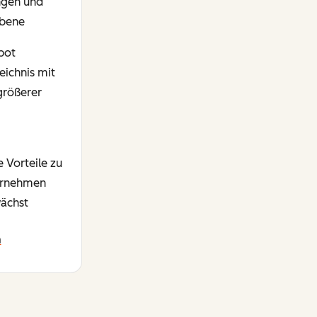
ungen und
ebene
pot
eichnis mit
größerer
e Vorteile zu
ternehmen
ächst
n