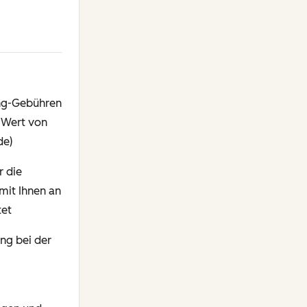
ing-Gebühren
m Wert von
de)
r die
mit Ihnen an
tet
ng bei der