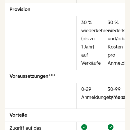
Provision
30 %
30 %
wiederkehrend
wiederkeh
(bis zu
und/oder
1 Jahr)
Kosten
auf
pro
Verkäufe
Anmeldun
Voraussetzungen***
0-29
30-99
Anmeldungen/Monat
Anmeldun
Vorteile
Zugriff auf das