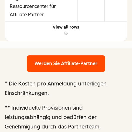
Ressourcencenter für
Affiliate Partner
View all rows
Möglichkeiten, durch starke
Performance mehr zu
verdienen
Werden Sie Affiliate-Partner
Maßgeschneiderte Prüfung
der Website und
*
Die Kosten pro Anmeldung unterliegen
Optimierungsempfehlungen
Einschränkungen.
Verbesserte
**
Individuelle Provisionen sind
Berichterstattung zur
leistungsabhängig und bedürfen der
Performance
Genehmigung durch das Partnerteam.