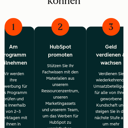
können
1
2
3
Am
HubSpot
Geld
Programm
promoten
verdienen &
teilnehmen
wachsen
Stützen Sie Ihr
Fachwissen mit den
Wir werden
Verdienen Sie
Materialien aus
Ihre
wiederkehrende
unserem
Bewerbung für
Umsatzbeteiligun
Ressourcenzentrum,
das Programm
für alle von Ihnen
unseren
prüfen und
geworbene
Marketingassets
uns innerhalb
Kundschaft und
und unserem Team,
von 2–3
steigen Sie in die
um das Werben für
Werktagen mit
nächste Stufe auf,
HubSpot zu
Ihnen in
um mehr