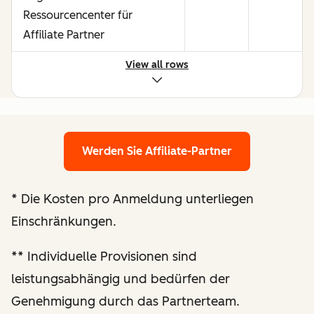
Ressourcencenter für
Affiliate Partner
View all rows
Möglichkeiten, durch starke
Performance mehr zu
verdienen
Werden Sie Affiliate-Partner
Maßgeschneiderte Prüfung
der Website und
*
Die Kosten pro Anmeldung unterliegen
Optimierungsempfehlungen
Einschränkungen.
Verbesserte
**
Individuelle Provisionen sind
Berichterstattung zur
leistungsabhängig und bedürfen der
Performance
Genehmigung durch das Partnerteam.