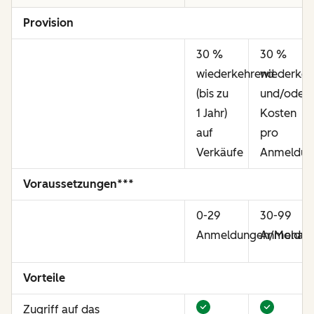
Provision
30 %
30 %
wiederkehrend
wiederkeh
(bis zu
und/oder
1 Jahr)
Kosten
auf
pro
Verkäufe
Anmeldun
Voraussetzungen***
0-29
30-99
Anmeldungen/Monat
Anmeldun
Vorteile
Zugriff auf das