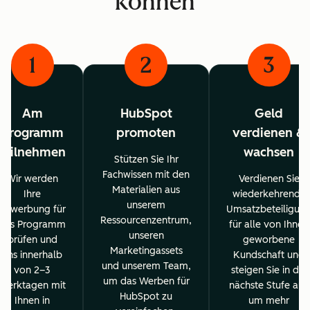
können
1
2
3
Am
HubSpot
Geld
Programm
promoten
verdienen &
teilnehmen
wachsen
Stützen Sie Ihr
Fachwissen mit den
Wir werden
Verdienen Sie
Materialien aus
Ihre
wiederkehrende
unserem
Bewerbung für
Umsatzbeteiligun
Ressourcenzentrum,
das Programm
für alle von Ihnen
unseren
prüfen und
geworbene
Marketingassets
uns innerhalb
Kundschaft und
und unserem Team,
von 2–3
steigen Sie in die
um das Werben für
Werktagen mit
nächste Stufe auf,
HubSpot zu
Ihnen in
um mehr