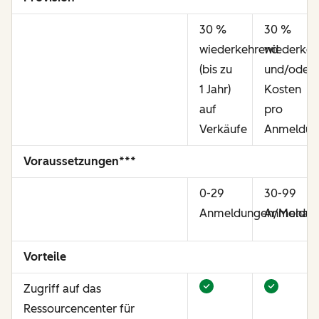
30 %
30 %
wiederkehrend
wiederkeh
(bis zu
und/oder
1 Jahr)
Kosten
auf
pro
Verkäufe
Anmeldun
Voraussetzungen***
0-29
30-99
Anmeldungen/Monat
Anmeldun
Vorteile
Zugriff auf das
Ressourcencenter für