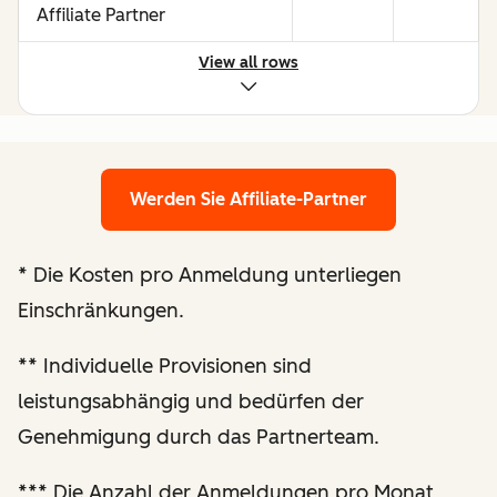
Affiliate Partner
View all rows
Möglichkeiten, durch starke
Performance mehr zu
verdienen
Werden Sie Affiliate-Partner
Maßgeschneiderte Prüfung
der Website und
*
Die Kosten pro Anmeldung unterliegen
Optimierungsempfehlungen
Einschränkungen.
Verbesserte
**
Individuelle Provisionen sind
Berichterstattung zur
leistungsabhängig und bedürfen der
Performance
Genehmigung durch das Partnerteam.
Regelmäßige
***
Die Anzahl der Anmeldungen pro Monat