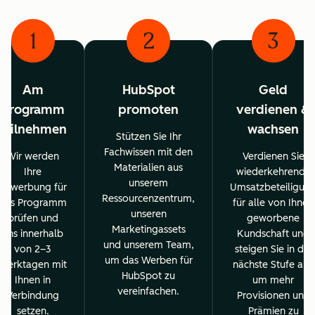
1
2
3
Am
HubSpot
Geld
Programm
promoten
verdienen &
teilnehmen
wachsen
Stützen Sie Ihr
Fachwissen mit den
Wir werden
Verdienen Sie
Materialien aus
Ihre
wiederkehrende
unserem
Bewerbung für
Umsatzbeteiligun
Ressourcenzentrum,
das Programm
für alle von Ihnen
unseren
prüfen und
geworbene
Marketingassets
uns innerhalb
Kundschaft und
und unserem Team,
von 2–3
steigen Sie in die
um das Werben für
Werktagen mit
nächste Stufe auf,
HubSpot zu
Ihnen in
um mehr
vereinfachen.
Verbindung
Provisionen und
setzen.
Prämien zu