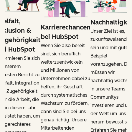
ielfalt,
Nachhaltigkei
Karrierechancen
Inklusion &
Unser Ziel ist es,
bei HubSpot
Zugehörigkeit
zukunftsweisend z
Wenn Sie also bereit
sein und mit gute
bei HubSpot
sind, sich beruflich
Beispiel
nformieren Sie sich
weiterzuentwickeln
voranzugehen. Da
n unserem
und Millionen von
müssen wir
euesten Bericht zu
Unternehmen dabei zu
nachhaltig wachsen
ielfalt, Integration
helfen, ihr Geschäft
in unsere Teams u
nd Zugehörigkeit
durch systematisches
Communitys
ber die Arbeit, die
Wachstum zu fördern,
investieren und un
ir in diesem Jahr
dann sind Sie bei uns
der Welt um uns
eleistet haben, um
genau richtig. Unsere
herum bewusst sein
in gerechteres
Mitarbeitenden
Erfahren Sie mehr