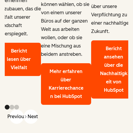
nternehmen
können wählen, ob sie
über unsere
ufzubauen, das die
von einem unserer
Verpflichtung zu
ielfalt unserer
Büros auf der ganzen
einer nachhaltigen
undschaft
Welt aus arbeiten
Zukunft.
iderspiegelt.
wollen, oder ob sie
eine Mischung aus
Bericht
Bericht
beidem anstreben.
ansehen
lesen
über
über die
Vielfalt
Mehr erfahren
Nachhaltigk
über
eit von
Karrierechance
HubSpot
n bei HubSpot
Previous
Next