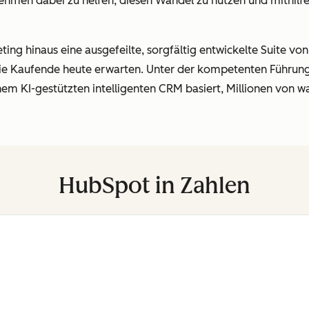
hmen dabei zu helfen, diesen Wandel zu nutzen und mithilf
ing hinaus eine ausgefeilte, sorgfältig entwickelte Suite vo
die Kaufende heute erwarten. Unter der kompetenten Führun
inem KI-gestützten intelligenten CRM basiert, Millionen von
HubSpot in Zahlen