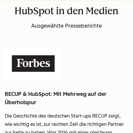
Frona:
HubSpot in den Medien
linkedin
Ausgewählte Presseberichte
RECUP & HubSpot: Mit Mehrweg auf der
Überholspur
Die Geschichte des deutschen Start-ups RECUP zeigt,
wie wichtig es ist, zur rechten Zeit die richtigen Partner
zur Seite zu haben. Was 2016 mit einer gleichsam