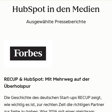
Frona:
HubSpot in den Medien
linkedin
Ausgewählte Presseberichte
RECUP & HubSpot: Mit Mehrweg auf der
Überholspur
Die Geschichte des deutschen Start-ups RECUP zeigt,
wie wichtig es ist, zur rechten Zeit die richtigen Partner
zur Seite zu haben. Was 2016 mit einer gleichsam