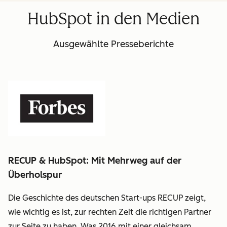
Frona:
HubSpot in den Medien
linkedin
Ausgewählte Presseberichte
RECUP & HubSpot: Mit Mehrweg auf der
Überholspur
Die Geschichte des deutschen Start-ups RECUP zeigt,
wie wichtig es ist, zur rechten Zeit die richtigen Partner
zur Seite zu haben. Was 2016 mit einer gleichsam