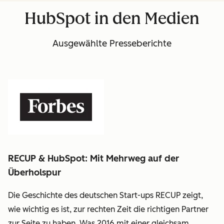
Frona:
HubSpot in den Medien
linkedin
Ausgewählte Presseberichte
RECUP & HubSpot: Mit Mehrweg auf der
Überholspur
Die Geschichte des deutschen Start-ups RECUP zeigt,
wie wichtig es ist, zur rechten Zeit die richtigen Partner
zur Seite zu haben. Was 2016 mit einer gleichsam