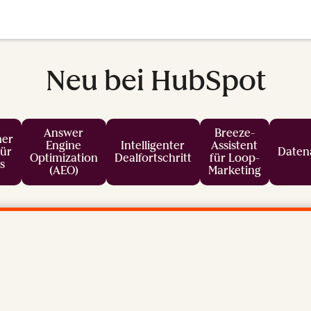
Neu bei HubSpot
Answer
Breeze-
er
Engine
Intelligenter
Assistent
für
Daten
Optimization
Dealfortschritt
für Loop-
s
(AEO)
Marketing