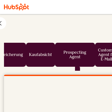
Custom
Prospecting
nreicherung
Kaufabsicht
Agent 
Agent
E-Mail