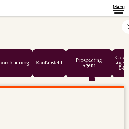
Menü
Custo
Prospecting
anreicherung
Kaufabsicht
Agent
Agent
E-Ma