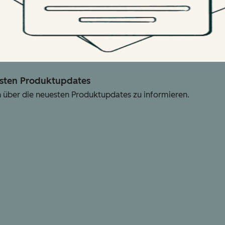
esten Produktupdates
h über die neuesten Produktupdates zu informieren.