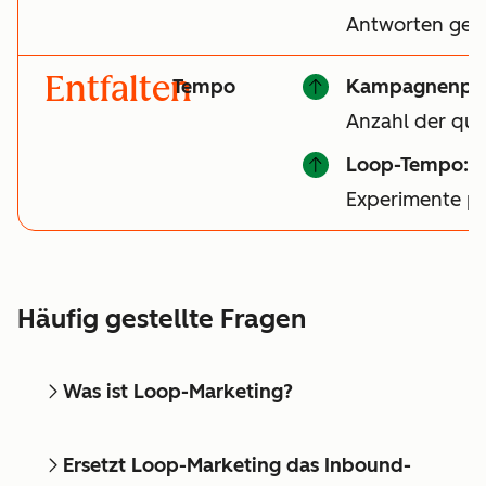
Antworten gen
Entfalten
Tempo
Kampagnenper
Anzahl der qual
Loop-Tempo:
A
Experimente p
Häufig gestellte Fragen
Was ist Loop-Marketing?
Ersetzt Loop-Marketing das Inbound-