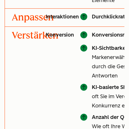
Elemente
Anpassen
Interaktionen
Durchklickrate
Verstärken
Konversion
Konversionsrat
KI-Sichtbarkeit
Markenerwähnu
durch die Gesa
Antworten
KI-basierte Sha
oft Sie im Vergl
Konkurrenz er
Anzahl der Qu
Wie oft Ihre We