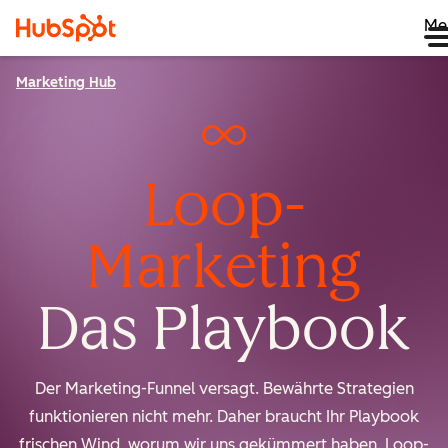
Me
Marketing Hub
Loop-
Marketing
Das Playbook
Der Marketing-Funnel versagt. Bewährte Strategien
funktionieren nicht mehr. Daher braucht Ihr Playbook
frischen Wind, worum wir uns gekümmert haben. Loop-