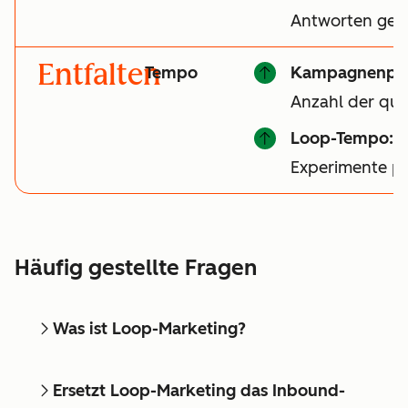
Antworten gen
Entfalten
Tempo
Kampagnenper
Anzahl der qual
Loop-Tempo:
A
Experimente p
Häufig gestellte Fragen
Was ist Loop-Marketing?
Ersetzt Loop-Marketing das Inbound-