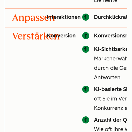
Elemente
Anpassen
Interaktionen
Durchklickrate
Verstärken
Konversion
Konversionsrat
KI-Sichtbarkeit
Markenerwähnu
durch die Gesa
Antworten
KI-basierte Sha
oft Sie im Vergl
Konkurrenz er
Anzahl der Qu
Wie oft Ihre We