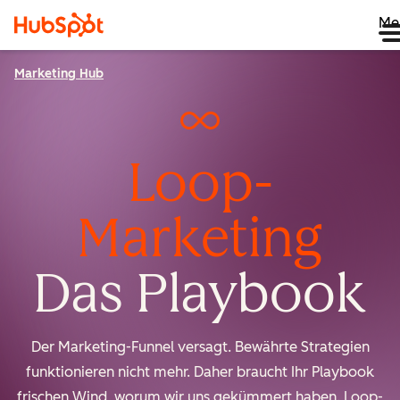
Me
Marketing Hub
Loop-
Marketing
Das Playbook
Der Marketing-Funnel versagt. Bewährte Strategien
funktionieren nicht mehr. Daher braucht Ihr Playbook
frischen Wind, worum wir uns gekümmert haben. Loop-