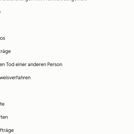
e
tos
träge
en Tod einer anderen Person
hweisverfahren
te
rten
fträge