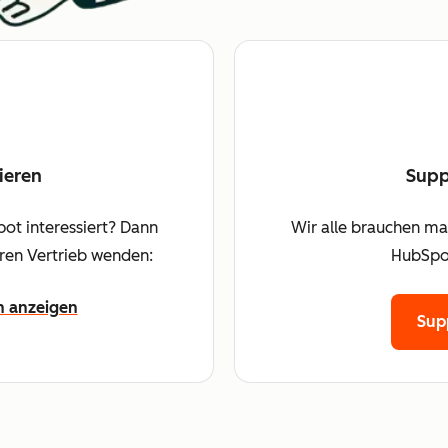
ieren
Supp
ot interessiert? Dann
Wir alle brauchen mal
eren Vertrieb wenden:
HubSpot
n anzeigen
Sup