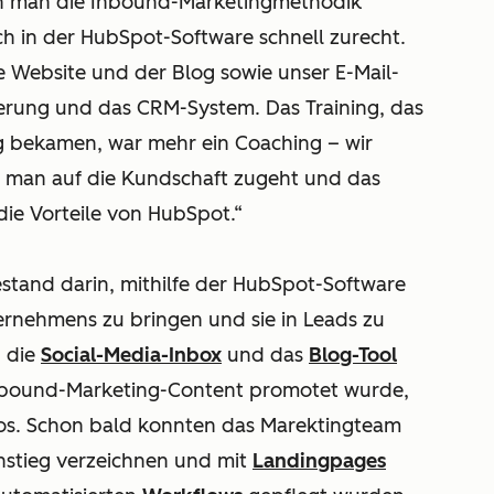
enn man die Inbound-Marketingmethodik
ch in der HubSpot-Software schnell zurecht.
die Website und der Blog sowie unser E-Mail-
erung und das CRM-System. Das Training, das
ng bekamen, war mehr ein Coaching – wir
ie man auf die Kundschaft zugeht und das
 die Vorteile von HubSpot.“
estand darin, mithilfe der HubSpot-Software
rnehmens zu bringen und sie in Leads zu
n die
Social-Media-Inbox
und das
Blog-Tool
Inbound-Marketing-Content promotet wurde,
eos. Schon bald konnten das Marektingteam
nstieg verzeichnen und mit
Landingpages