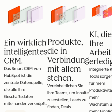
KI, die
Produkte,
Ein wirklich
Ihre
die in
intelligentes
Arbeit
Verbindung
CRM.
erledig
mit allem
Das Smart CRM von
Integrierte K
HubSpot ist die
stehen.
Tools sorge
zentrale Datenquelle,
für mehr
Vereinheitlichen Sie
die alle Ihre
Produktivitä
Ihre Teams, um Inhalte
Geschäftsdaten
mehr
zu erstellen, Leads zu
miteinander verknüpft.
Wachstum 
finden, Deals
mehr Einblic