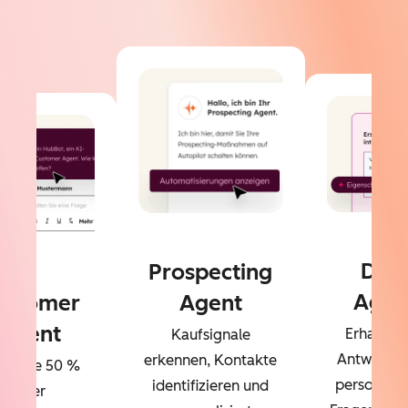
Dat
Prospecting
Agen
ustomer
Agent
Agent
Erhalten 
Kaufsignale
Antworten
erkennen, Kontakte
sen Sie 50 %
personalisi
identifizieren und
Ihrer