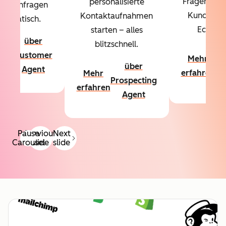
Fragen über
personalisierte
denanfragen
Kundschaf
Kontaktaufnahmen
utomatisch.
Echtzeit
starten – alles
über
blitzschnell.
hr
ü
Customer
Mehr
hren
Co
über
Agent
erfahren
Mehr
A
Prospecting
erfahren
Agent
Pause
Previous
Next
Carousel
slide
slide