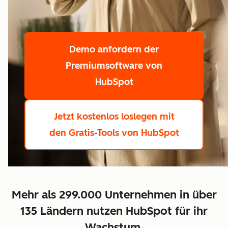
Demo anfordern
der
Premiumsoftware von
HubSpot
Jetzt kostenlos loslegen
mit
den Gratis-Tools von HubSpot
Mehr als 299.000 Unternehmen in über
135 Ländern nutzen HubSpot für ihr
Wachstum.