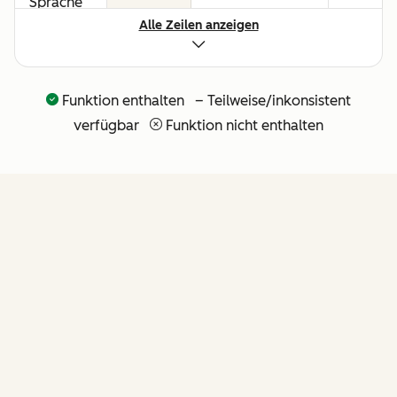
Sprache
Alle Zeilen anzeigen
für alle
Umsatz-
Workflows
Funktion enthalten – Teilweise/inkonsistent
API und
verfügbar
Funktion nicht enthalten
nativer
Claude-
Connector
für
agentische
Erweiterbarkeit
FUNKTIONEN
(weitere
API-Tools
folgen in
Kürze)
von Revenue Hub