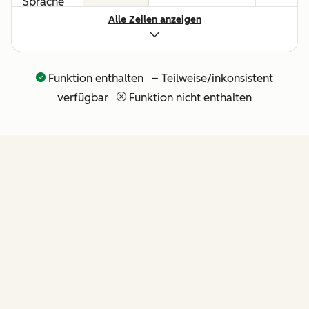
Sprache
Alle Zeilen anzeigen
für alle
Umsatz-
Workflows
Funktion enthalten – Teilweise/inkonsistent
API und
verfügbar
Funktion nicht enthalten
nativer
Claude-
Connector
für
agentische
Erweiterbarkeit
FUNKTIONEN
(weitere
API-Tools
folgen in
Kürze)
von Revenue Hub