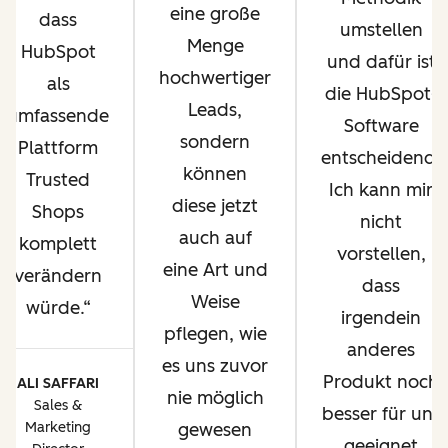
eine große
dass
umstellen
Menge
HubSpot
und dafür ist
hochwertiger
als
die HubSpot-
Leads,
umfassende
Software
sondern
Plattform
entscheidend.
können
Trusted
Ich kann mir
diese jetzt
Shops
nicht
auch auf
komplett
vorstellen,
eine Art und
verändern
dass
Weise
würde.
irgendein
pflegen, wie
anderes
es uns zuvor
Produkt noch
ALI SAFFARI
nie möglich
Sales &
besser für uns
Marketing
gewesen
geeignet