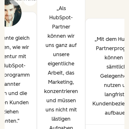
Als
HubSpot-
Partner
können wir
konnte gleich
Mit dem Hub
uns ganz auf
nen, wie wir
Partnerprog
unsere
Agentur mit
können wi
eigentliche
 HubSpot-
sämtlich
Arbeit, das
nerprogramm
Gelegenhei
Marketing,
ekannter
nutzen u
konzentrieren
en und die
langfristi
und müssen
igen Kunden
Kundenbezieh
uns nicht mit
nziehen
aufbauen.
lästigen
önnten.
Aufgaben