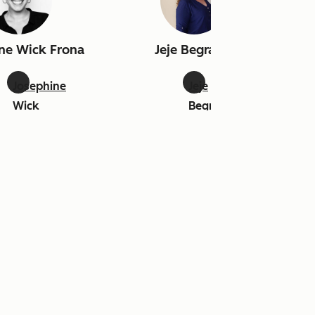
ne Wick Frona
Jeje Begraoui
Josephine
Jeje
Wick
Begraoui:
Frona:
linkedin
linkedin