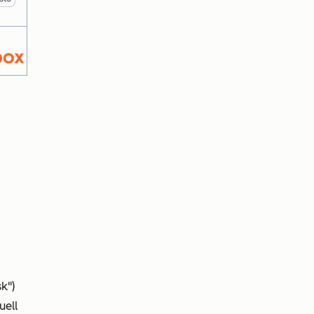
k")
uell