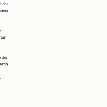
elche
gener
e
iten
u den
ertin
m
.