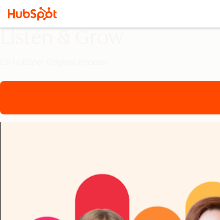
Listen & Grow
Ein HubSpot Original-Podcast.