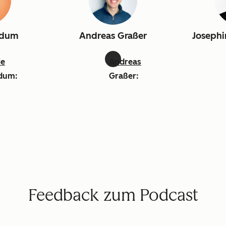
adum
Andreas Graßer
Josephi
ie
Andreas
dum:
Graßer:
edin
linkedin
Feedback zum Podcast