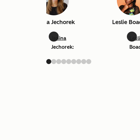
Janina Jechorek
Leslie Bo
Janina
Lesl
Jechorek:
Boa
linkedin
link