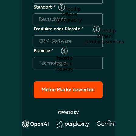
Standort
*
Tooltip
öffnen:
geography
Produkte oder Dienste
*
Tooltip
öffnen:
productsServices
Branche
*
Tooltip
öffnen:
industry
Powered by