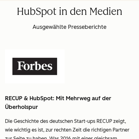
Frona:
HubSpot in den Medien
linkedin
Ausgewählte Presseberichte
RECUP & HubSpot: Mit Mehrweg auf der
Überholspur
Die Geschichte des deutschen Start-ups RECUP zeigt,
wie wichtig es ist, zur rechten Zeit die richtigen Partner
zur Seite zu haben. Was 2016 mit einer gleichsam