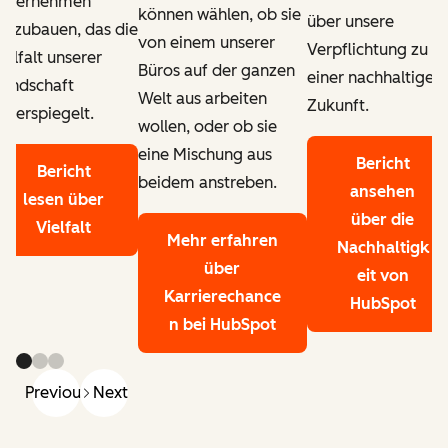
nternehmen
können wählen, ob sie
über unsere
ufzubauen, das die
von einem unserer
Verpflichtung zu
ielfalt unserer
Büros auf der ganzen
einer nachhaltigen
undschaft
Welt aus arbeiten
Zukunft.
iderspiegelt.
wollen, oder ob sie
eine Mischung aus
Bericht
Bericht
beidem anstreben.
ansehen
lesen
über
über die
Vielfalt
Mehr erfahren
Nachhaltigk
über
eit von
Karrierechance
HubSpot
n bei HubSpot
Previous
Next