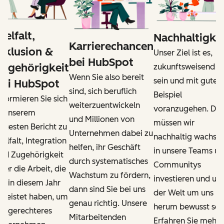
ielfalt,
Nachhaltigkei
Karrierechancen
Inklusion &
Unser Ziel ist es,
bei HubSpot
Zugehörigkeit
zukunftsweisend z
Wenn Sie also bereit
sein und mit gute
bei HubSpot
sind, sich beruflich
Beispiel
nformieren Sie sich
weiterzuentwickeln
voranzugehen. Da
n unserem
und Millionen von
müssen wir
euesten Bericht zu
Unternehmen dabei zu
nachhaltig wachsen
ielfalt, Integration
helfen, ihr Geschäft
in unsere Teams u
nd Zugehörigkeit
durch systematisches
Communitys
ber die Arbeit, die
Wachstum zu fördern,
investieren und un
ir in diesem Jahr
dann sind Sie bei uns
der Welt um uns
eleistet haben, um
genau richtig. Unsere
herum bewusst sein
in gerechteres
Mitarbeitenden
Erfahren Sie mehr