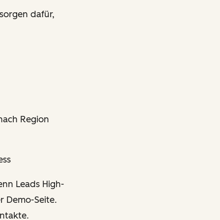
sorgen dafür,
 nach Region
ess
enn Leads High-
er Demo-Seite.
ntakte.