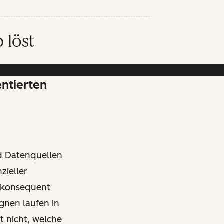
 löst
entierten
nd Datenquellen
zieller
 konsequent
gnen laufen in
 nicht, welche