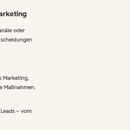
arketing
anäle oder
ntscheidungen
:
s Marketing,
iche Maßnahmen.
s Leads – vom