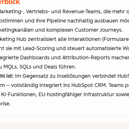
rblick
arketing-, Vertriebs- und Revenue-Teams, die mehr qu
abstimmen und ihre Pipeline nachhaltig ausbauen mö
ketingkanälen und komplexen Customer Journeys.
ting Hub zentralisiert alle Interaktionen (Formulare,
t sie mit Lead-Scoring und steuert automatisierte Wo
tegrierte Dashboards und Attribution-Reports mache
zu MQLs, SQLs und Deals führen.
l ist:
Im Gegensatz zu Insellösungen verbindet Hub
rm – vollständig integriert ins HubSpot CRM. Teams pro
 KI-Funktionen, EU-hostingfähiger Infrastruktur sowi
rise.