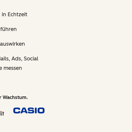
in Echtzeit
führen
 auswirken
ls, Ads, Social
de messen
hr Wachstum.