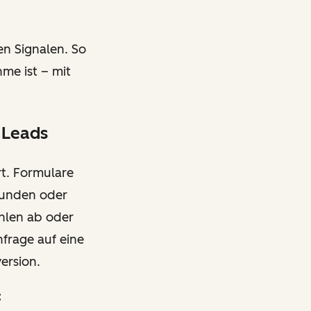
en Signalen. So
me ist – mit
 Leads
rt. Formulare
Stunden oder
ühlen ab oder
frage auf eine
version.
: