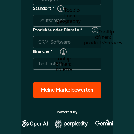
Standort
*
Tooltip
öffnen:
geography
Produkte oder Dienste
*
Tooltip
öffnen:
productsServices
Branche
*
Tooltip
öffnen:
industry
Powered by