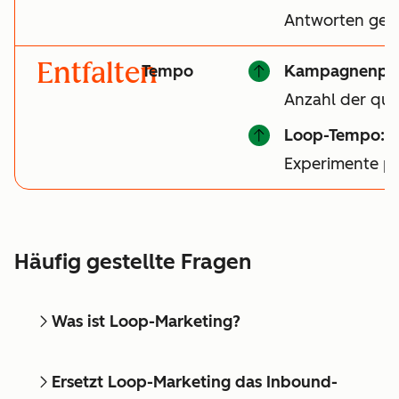
Antworten gen
Entfalten
Tempo
Kampagnenper
Anzahl der qual
Loop-Tempo:
A
Experimente p
Häufig gestellte Fragen
Was ist Loop-Marketing?
Ersetzt Loop-Marketing das Inbound-