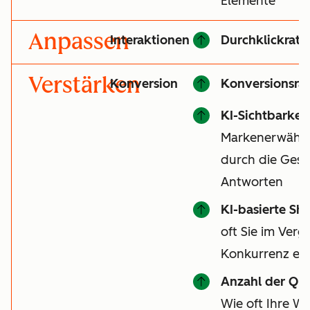
Elemente
Anpassen
Interaktionen
Durchklickrate
Verstärken
Konversion
Konversionsrat
KI-Sichtbarkeit
Markenerwähnu
durch die Gesa
Antworten
KI-basierte Sha
oft Sie im Vergl
Konkurrenz er
Anzahl der Qu
Wie oft Ihre We