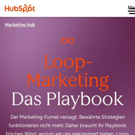
Me
Marketing Hub
Loop-
Marketing
Das Playbook
Der Marketing-Funnel versagt. Bewährte Strategien
funktionieren nicht mehr. Daher braucht Ihr Playbook
frischen Wind, worum wir uns gekümmert haben. Loop-