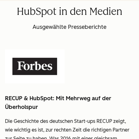
Frona:
HubSpot in den Medien
linkedin
Ausgewählte Presseberichte
RECUP & HubSpot: Mit Mehrweg auf der
Überholspur
Die Geschichte des deutschen Start-ups RECUP zeigt,
wie wichtig es ist, zur rechten Zeit die richtigen Partner
zur Seite zu haben. Was 2016 mit einer gleichsam