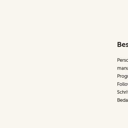
Bes
Perso
manue
Progr
Foll
Schri
Beda