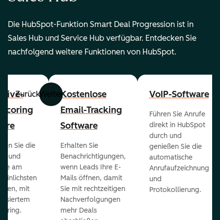
Die HubSpot-Funktion Smart Deal Progression ist in
Sales Hub und Service Hub verfügbar. Entdecken Sie
nachfolgend weitere Funktionen von HubSpot.
ctive-
Kostenlose
VoIP-Software
Zurück
Weiter
-Scoring
Email-Tracking
Führen Sie Anrufe
ware
Software
direkt in HubSpot
durch und
ieren Sie die
Erhalten Sie
genießen Sie die
ts und
Benachrichtigungen,
automatische
 die am
wenn Leads Ihre E-
Anrufaufzeichnung
heinlichsten
Mails öffnen, damit
und
eßen, mit
Sie mit rechtzeitigen
Protokollierung.
tisiertem
Nachverfolgungen
coring.
mehr Deals