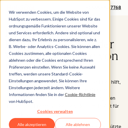
+1 888 482 7768
Wir verwenden Cookies, um die Website von
HubSpot zu verbessern. Einige Cookies sind für das
ordnungsgemäße Funktionieren unserer Website
Holen Sie sich eine
und Services erforderlich. Andere sind optional und
dienen dazu, Ihr Erlebnis zu personalisieren, wie z.
kostenlose Demo der
B. Werbe- oder Analytics-Cookies. Sie können allen
Vertriebssoftware von
Cookies zustimmen, alle optionalen Cookies
ablehnen oder die Cookies entsprechend Ihren
HubSpot.
Präferenzen einstellen. Wenn Sie keine Auswahl
treffen, werden unsere Standard-Cookie-
Einstellungen angewendet. Sie können Ihre
Sales Hub ist eine KI-gestützte Software, die Ihnen hilft,
Einstellungen jederzeit ändern. Weitere
eine bessere Pipeline aufzubauen und mehr Deals
Informationen finden Sie in der
Cookie-Richtlinie
abzuschließen. Sie automatisiert manuelle Aufgaben
von HubSpot.
und entlastet Ihre Mitarbeitenden, die so mehr Zeit für
Cookies verwalten
den Verkauf haben.
Alle akzeptieren
Alle ablehnen
Zu den
beliebten Funktionen
gehören der KI-gestützte