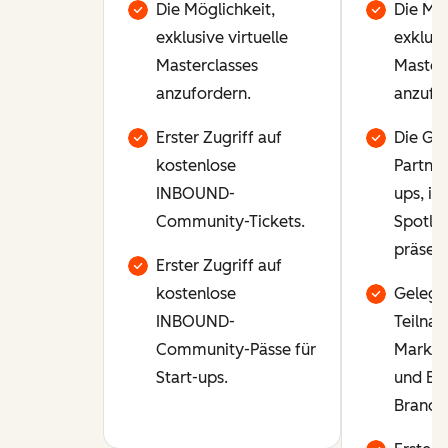
Die Möglichkeit,
Die Mög
exklusive virtuelle
exklusi
Masterclasses
Masterc
anzufordern.
anzufo
Erster Zugriff auf
Die Gel
kostenlose
Partner
INBOUND-
ups, in
Community-Tickets.
Spotlig
präsent
Erster Zugriff auf
kostenlose
Gelege
INBOUND-
Teilna
Community-Pässe für
Marke
Start-ups.
und Ev
Brandi