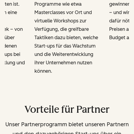
itten ist.
Programme wie etwa
gewinnen 
dem eine
Masterclasses vor Ort und
– und wir b
virtuelle Workshops zur
dafür nöti
thek – von
Verfügung, die greifbare
Preisen an, 
s über
Taktiken dazu bieten, welche
Budget ang
hiedenen
Start-ups für das Wachstum
rt-ups bei
und die Weiterentwicklung
icklung und
ihrer Unternehmen nutzen
.
können.
Vorteile für Partner
Unser Partnerprogramm bietet unseren Partnern