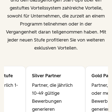
und den dazugehörigen Start-ups über ein
gestuftes Vorteilssystem zahlreiche Vorteile,
sowohl für Unternehmen, die zurzeit an einem
Programm teilnehmen oder in der
Vergangenheit daran teilgenommen haben. Mit
jeder neuen Stufe profitieren Sie von weiteren
exklusiven Vorteilen.
 Stufe
Silver Partner
Gold Part
ährlich 1-
Partner, die jährlich
Partner, d
10-49 gültige
oder mehr
n
Bewerbungen
Bewerbu
generieren
generiere