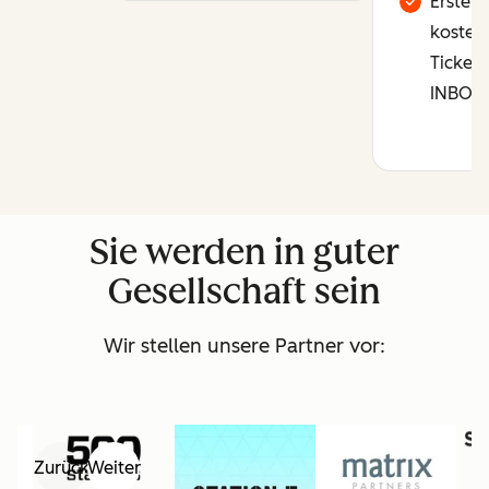
Erster 
kostenl
Tickets
INBOU
Sie werden in guter
Gesellschaft sein
Wir stellen unsere Partner vor:
Zurück
Weiter