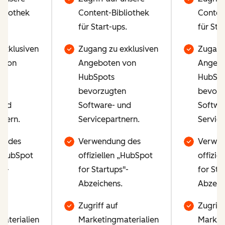
bliothek
Content-Bibliothek
Conten
ps.
für Start-ups.
für Sta
exklusiven
Zugang zu exklusiven
Zugang
 von
Angeboten von
Angebo
HubSpots
HubSpo
en
bevorzugten
bevorz
und
Software- und
Softwa
tnern.
Servicepartnern.
Service
g des
Verwendung des
Verwen
 „HubSpot
offiziellen „HubSpot
offizie
s"-
for Startups"-
for Sta
.
Abzeichens.
Abzeic
Zugriff auf
Zugriff
aterialien
Marketingmaterialien
Market