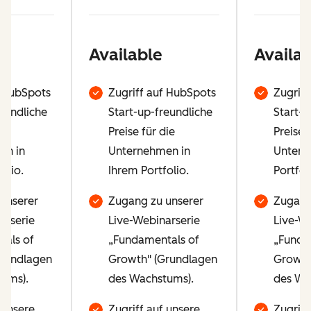
Available
Availab
f HubSpots
Zugriff auf HubSpots
Zugriff
eundliche
Start-up-freundliche
Start-u
ie
Preise für die
Preise 
en in
Unternehmen in
Untern
olio.
Ihrem Portfolio.
Portfol
unserer
Zugang zu unserer
Zugang
arserie
Live-Webinarserie
Live-We
als of
„Fundamentals of
„Funda
Grundlagen
Growth" (Grundlagen
Growth
ums).
des Wachstums).
des Wa
 unsere
Zugriff auf unsere
Zugriff