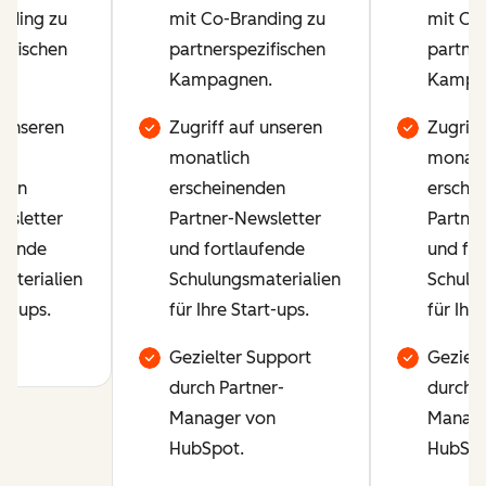
nding zu
mit Co-Branding zu
mit Co
zifischen
partnerspezifischen
partner
n.
Kampagnen.
Kampa
 unseren
Zugriff auf unseren
Zugriff
monatlich
monatl
den
erscheinenden
ersche
wsletter
Partner-Newsletter
Partner
ufende
und fortlaufende
und fo
aterialien
Schulungsmaterialien
Schulu
rt-ups.
für Ihre Start-ups.
für Ihre
Gezielter Support
Gezielt
durch Partner-
durch P
Manager von
Manage
HubSpot.
HubSpo