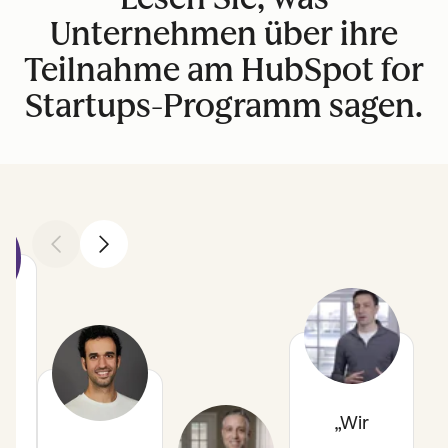
Unternehmen über ihre
Teilnahme am HubSpot for
Startups-Programm sagen.
Zurück
Weiter
h
Wir