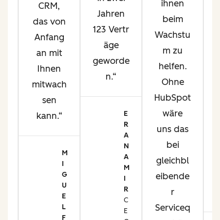
ihnen
CRM,
a
Jahren
beim
das von
123 Vertr
Wachstu
Anfang
äge
m zu
an mit
geworde
helfen.
Ihnen
i
n.
Ohne
mitwach
d
HubSpot
sen
on
wäre
E
kann.
R
uns das
A
m
bei
N
t
M
A
gleichbl
I
M
d
G
eibende
I
e
U
R
r
E
t
C
Serviceq
L
E
er
F