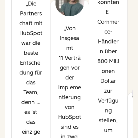
konnten
Die
p
E-
Partners
l
Commer
chaft mit
Von
ce-
HubSpot
t
insgesa
Händler
war die
mt
n über
beste
s
11 Verträ
800 Milli
Entschei
gen vor
onen
dung für
.
der
Dollar
das
Impleme
zur
Team,
m
ntierung
Verfügu
denn …
von
ng
es ist
HubSpot
stellen,
das
e
sind es
um
einzige
o
in zwei