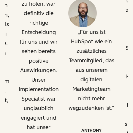
di
von KPIs und Website-
zu holen, war
ten
zu
Performance –
definitiv die
gen,
gegebenenfalls nach
O
richtige
 als
Brand Domain getrennt
T
Für uns ist
Entscheidung
ofi
HubSpot wie ein
für uns und wir
be.
Gliederung von Inhalten
Su
zusätzliches
sehen bereits
en
u
Teammitglied, das
positive
Best Practices für die
aus unserem
Auswirkungen.
Verwaltung mehrerer
h
Ka
digitalen
Unternehmensbereiche in
Unser
ramm
HubSpot
Marketingteam
Implementation
 at
w
nicht mehr
Specialist war
ort,
le
Erstellung von
wegzudenken ist.
unglaublich
n,
benutzerdefinierten
engagiert und
Dashboards
sic
hat unser
nt
ANTHONY