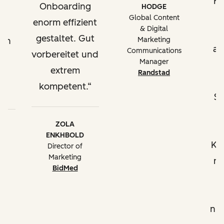
Hu
Onboarding
HODGE
Beratung bei der
u
Global Content
enorm effizient
m
Implementierung und
& Digital
gestaltet. Gut
ben
Marketing
Verwendung von nativen
au
Communications
vorbereitet und
oder
Manager
Drittanbieterintegrationen
extrem
en
Randstad
e
kompetent.
.
S
Programmierbare
h
Automatisierung mit
ZOLA
Operations Hub
ENKHBOLD
Ko
Director of
Fortgeschrittene Ansätze
Marketing
mi
BidMed
für die Nutzung der
b
)
HubSpot-Tools
nic
Beratung beim Einrichten