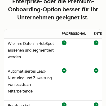
Enterprise- oder die Premium-
Onboarding-Option besser für Ihr
Unternehmen geeignet ist.
PROFESSIONAL
ENTERP
Wie Ihre Daten in HubSpot
aussehen und segmentiert
werden
Automatisiertes Lead-
Nurturing und Zuweisung
von Leads an
Mitarbeitende
Beratung bei