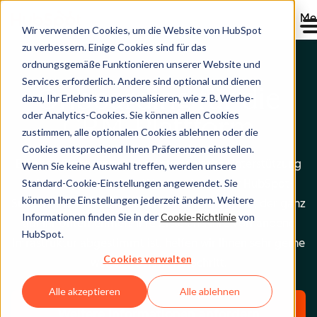
Me
Wir verwenden Cookies, um die Website von HubSpot
zu verbessern. Einige Cookies sind für das
ordnungsgemäße Funktionieren unserer Website und
Services erforderlich. Andere sind optional und dienen
Onboarding für die
dazu, Ihr Erlebnis zu personalisieren, wie z. B. Werbe-
oder Analytics-Cookies. Sie können allen Cookies
CRM-Plattform
zustimmen, alle optionalen Cookies ablehnen oder die
Cookies entsprechend Ihren Präferenzen einstellen.
Erhalten Sie technische und strategische Unterstützung
Wenn Sie keine Auswahl treffen, werden unsere
Standard-Cookie-Einstellungen angewendet. Sie
bei der Einrichtung und Verwendung Ihrer HubSpot-
können Ihre Einstellungen jederzeit ändern. Weitere
Suite. Mit einem individuellen Onboardingplan, der ganz
Informationen finden Sie in der
Cookie-Richtlinie
von
auf Ihr Unternehmen, Ihre Ziele und Ihre vorhandene
HubSpot.
Infrastruktur abgestimmt ist, helfen wir Ihnen sehr gerne
Cookies verwalten
weiter – Schritt für Schritt.
Alle akzeptieren
Alle ablehnen
Weitere Informationen anfordern