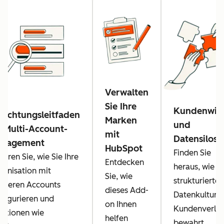
Verwalten
Sie Ihre
Kundenwis
nrichtungsleitfaden
Marken
und
r Multi-Account-
mit
Datensilos
nagement
HubSpot
Finden Sie
ahren Sie, wie Sie Ihre
Entdecken
heraus, wie e
ganisation mit
Sie, wie
strukturierte
hreren Accounts
dieses Add-
Datenkultur v
nfigurieren und
on Ihnen
Kundenverlus
nktionen wie
helfen
bewahrt.