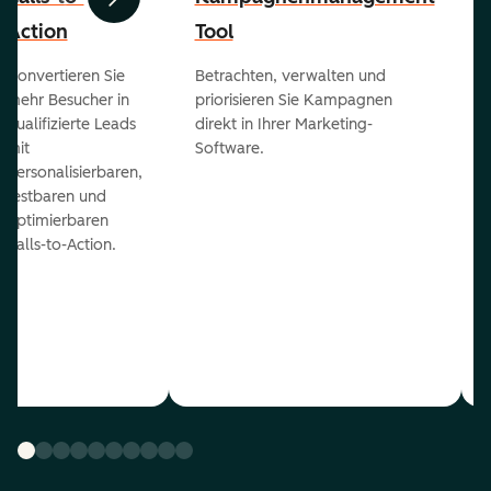
Zurück
Weiter
Action
Tool
Konvertieren Sie
Betrachten, verwalten und
mehr Besucher in
priorisieren Sie Kampagnen
qualifizierte Leads
direkt in Ihrer Marketing-
mit
Software.
personalisierbaren,
testbaren und
optimierbaren
Calls-to-Action.