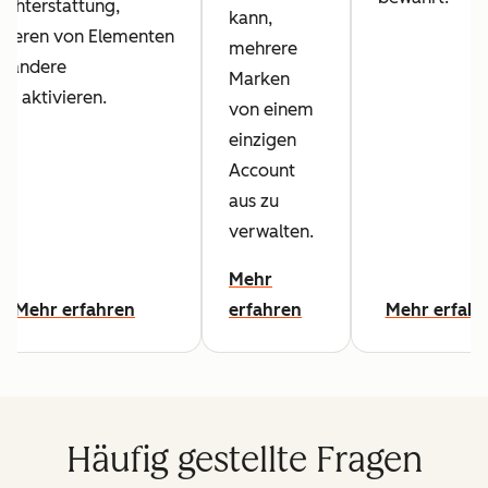
ichterstattung,
kann,
pieren von Elementen
mehrere
d andere
Marken
ls aktivieren.
von einem
einzigen
Account
aus zu
verwalten.
Mehr
Mehr erfahren
erfahren
Mehr erfahr
Häufig gestellte Fragen