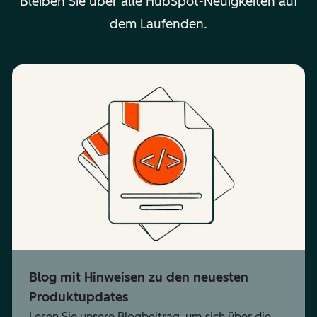
Bleiben Sie über alle HubSpot-Neuigkeiten auf
dem Laufenden.
Blog mit Hinweisen zu den neuesten
Produktupdates
Lesen Sie unsere Blogbeitrag, um sich über die