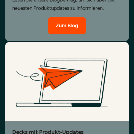
neuesten Produktupdates zu informieren.
Zum Blog
Decks mit Produkt-Updates