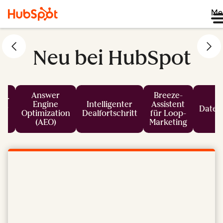
Me
Neu bei HubSpot
Answer
Breeze-
er
Engine
Intelligenter
Assistent
für
Daten
Optimization
Dealfortschritt
für Loop-
s
(AEO)
Marketing