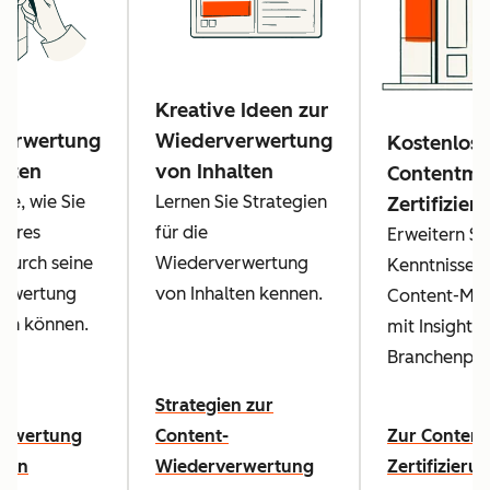
Kreative Ideen zur
verwertung
Wiederverwertung
Kostenlose
alten
von Inhalten
Contentma
Sie, wie Sie
Lernen Sie Strategien
Zertifizier
Ihres
für die
Erweitern Sie
durch seine
Wiederverwertung
Kenntnisse 
rwertung
von Inhalten kennen.
Content-Mar
en können.
mit Insights
Branchenprof
zur
Strategien zur
erwertung
Content-
Zur Content
lten
Wiederverwertung
Zertifizieru