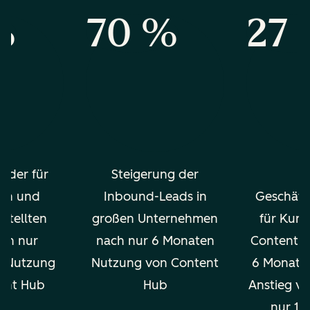
%
70 %
27
g der für
Steigerung der
m
en und
Inbound-Leads in
Geschäft
stellten
großen Unternehmen
für Kund
ach nur
nach nur 6 Monaten
Content H
n Nutzung
Nutzung von Content
6 Monaten
ent Hub
Hub
Anstieg v
nur 12