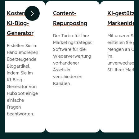
Kostenloser
Content-
KI-gestützt
Zurück
Weiter
KI-Blog-
Repurposing
Markenident
Generator
Der Turbo für Ihre
Mit unserer Sof
Marketingstrategie:
erstellen Sie g
Erstellen Sie im
Software für die
Mengen an Con
Handumdrehen
Wiederverwertung
im
überzeugende
vorhandener
unverwechselb
Blogartikel,
Assets in
Stil Ihrer Marke
indem Sie im
verschiedenen
KI-Blog-
Kanälen
Generator von
HubSpot einige
einfache
Fragen
beantworten.