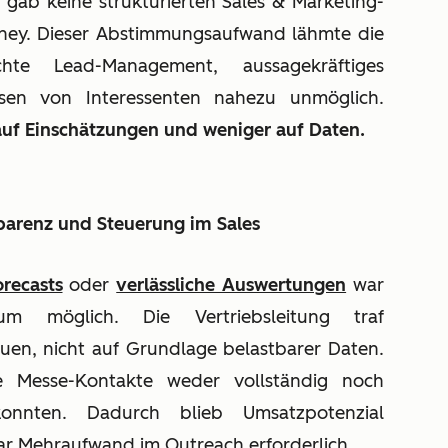
gab keine strukturierten Sales & Marketing-
rney. Dieser Abstimmungsaufwand lähmte die
te Lead-Management, aussagekräftiges
ssen von Interessenten nahezu unmöglich.
auf Einschätzungen und weniger auf Daten.
parenz und Steuerung im Sales
orecasts
oder
verlässliche Auswertungen
war
kaum möglich. Die Vertriebsleitung traf
uen, nicht auf Grundlage belastbarer Daten.
 Messe-Kontakte weder vollständig noch
konnten. Dadurch blieb Umsatzpotenzial
war Mehraufwand im Outreach erforderlich.