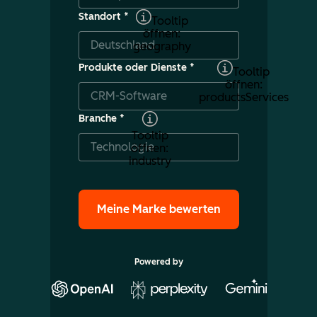
Standort
*
Tooltip
öffnen:
geography
Produkte oder Dienste
*
Tooltip
öffnen:
productsServices
Branche
*
Tooltip
öffnen:
industry
Powered by