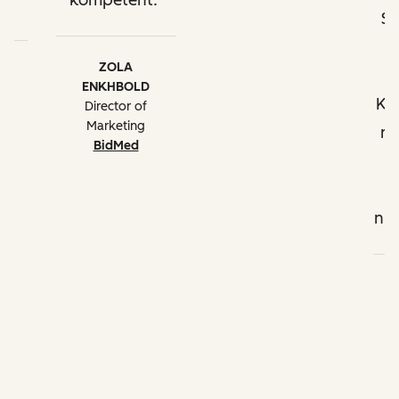
kompetent.
.
S
h
ZOLA
ENKHBOLD
Ko
Director of
Marketing
mi
BidMed
b
)
nic