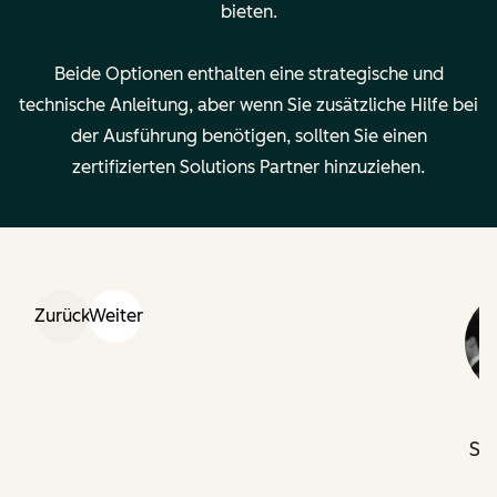
bieten.
Berichterstattung
Beide Optionen enthalten eine strategische und
technische Anleitung, aber wenn Sie zusätzliche Hilfe bei
Berechtigungen,
—
der Ausführung benötigen, sollten Sie einen
Teamstrukturen
zertifizierten Solutions Partner hinzuziehen.
und Verwaltung
verschiedener
Marken in
HubSpot
Zurück
Weiter
Wichtige Details
Preis:
Preis:
Durchführung:
Durchführung:
Remote
Remote
Rechtliche
Rechtliche
Se
Angaben
Angaben
v