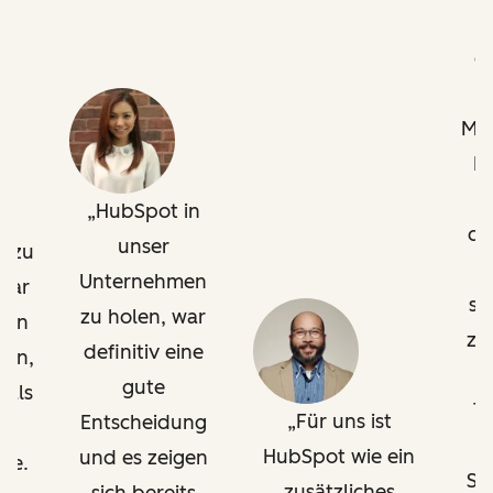
g
Mar
Es
in
w
HubSpot in
de
unser
n zu
v
Unternehmen
 war
so
zu holen, war
ten
zu
definitiv eine
gen,
O
gute
 als
T
Für uns ist
Entscheidung
HubSpot wie ein
und es zeigen
be.
Su
zusätzliches