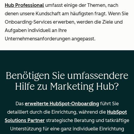
Zuweisung von
Hub Professional
umfasst einige der Themen, nach
Leads an
denen unsere Kundschaft am häufigsten fragt. Wenn Sie
Mitarbeiter
Onboarding-Services erwerben, werden die Ziele und
Aufgaben individuell an Ihre
Beratung bei
Unternehmensanforderungen angepasst.
Migration/Import
von Daten aus
Ihrem CRM
Benötigen Sie umfassendere
Entwicklung und
Hilfe zu Marketing Hub?
Analyse von
Kampagnen
Das
erweiterte HubSpot-Onboarding
führt Sie
detailliert durch die Einrichtung, während die
HubSpot
Berechnete
—
Solutions Partner
strategische Beratung und tatkräftige
Eigenschaften und
Unterstützung für eine ganz individuelle Einrichtung
benutzerdefinierte