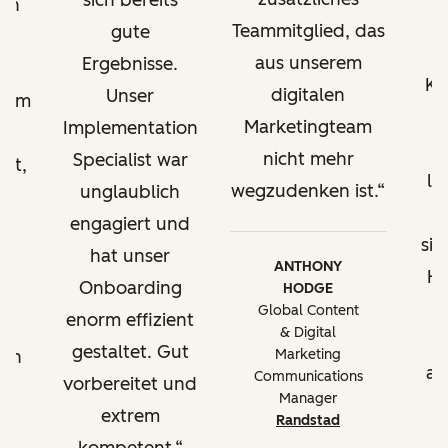
sich bereits
en
u
Teammitglied, das
gute
aus unserem
Ergebnisse.
h
Ka
digitalen
Unser
ramm
Marketingteam
Implementation
at
w
nicht mehr
Specialist war
rt,
le
wegzudenken ist.
unglaublich
n,
engagiert und
sic
hat unser
nt
ANTHONY
Hu
Onboarding
HODGE
u
Global Content
enorm effizient
m
& Digital
gestaltet. Gut
ben
Marketing
au
Communications
vorbereitet und
Manager
extrem
en
Randstad
e