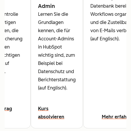
Admin
Datenbank bereini
ontrolle
Lernen Sie die
Workflows organis
chtigen
Grundlagen
und die Zustellbar
ten, die
kennen, die für
von E-Mails verbe
r Sicherung
Account-Admins
(auf Englisch).
Daten
in HubSpot
sichtigen
wichtig sind, zum
 (auf
Beispiel bei
h).
Datenschutz und
Berichterstattung
(auf Englisch).
eitrag
Kurs
absolvieren
Mehr erfahr