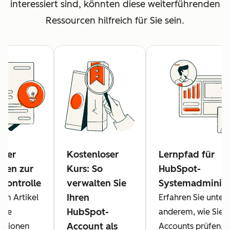
interessiert sind, könnten diese weiterführenden
Ressourcen hilfreich für Sie sein.
cher
Kostenloser
Lernpfad für
aden zur
Kurs: So
HubSpot-
kontrolle
verwalten Sie
Systemadminist
Ihren
sem Artikel
Erfahren Sie unter
HubSpot-
 Sie
anderem, wie Sie I
Account als
ationen
Accounts prüfen, I