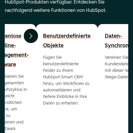
HubSpot-Produkten verfügbar. Entdecken Sie
nachfolgend weitere Funktionen von HubSpot.
stenlose
Benutzerdefinierte
Daten-
Zurück
Weiter
peline-
Objekte
Synchronis
nagement-
Fügen Sie
Vereinen Sie al
ftware
benutzerdefinierte
Kundendaten a
Felder zu Ihrem
mit dieser lei
ualisieren Sie
HubSpot Smart CRM
Wege-Daten-Sy
en gesamten
hinzu, um Workflows zu
kaufszyklus in
automatisieren und
er leicht
tiefere Einblicke in Ihre
ständlichen
Daten zu erhalten.
eline, um
ds zu
orisieren und
r Deals