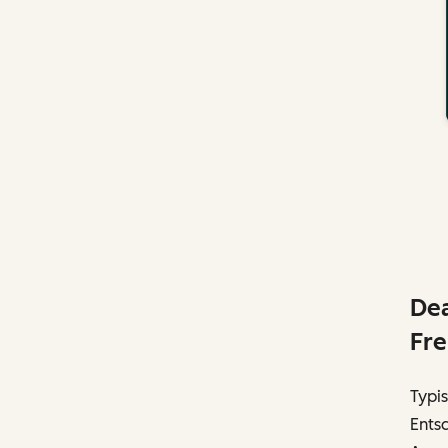
Dea
Fre
Typi
Ents