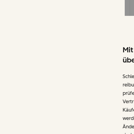
Mit
übe
Schle
reibu
prüfe
Vertr
Käuf
werd
Ände