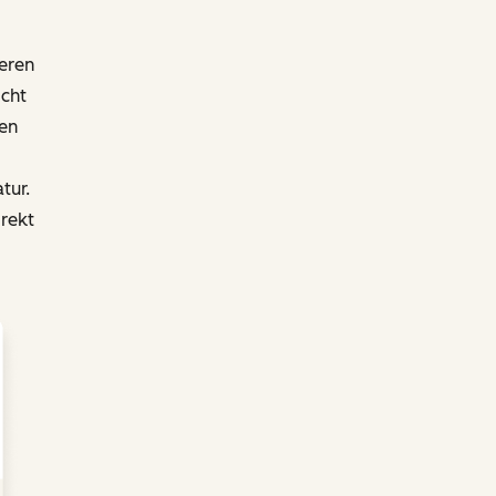
eren
icht
len
tur.
rekt