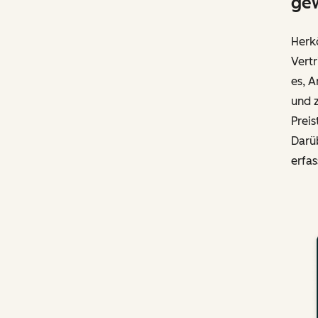
ge
Herk
Vertr
es, A
und z
Preis
Darü
erfas