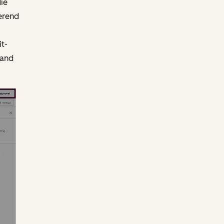
ie
ierend
t-
sand