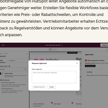
botsfreigabe von HubSpot leitet Angebote automatisch an d
igen Genehmiger weiter. Erstellen Sie flexible Workflows bas
riterien wie Preis- oder Rabattschwellen, um Kontrolle und
stenz zu gewährleisten. Vertriebsmitarbeiter erhalten Echtzei
back zu Regelverstößen und können Angebote vor dem Ver
ach anpassen.