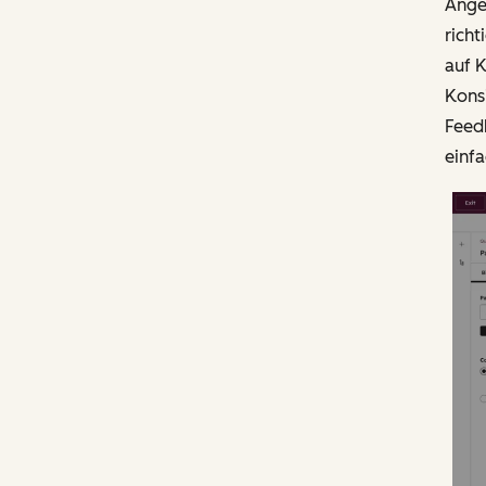
Ange
richt
auf K
Konsi
Feed
einf