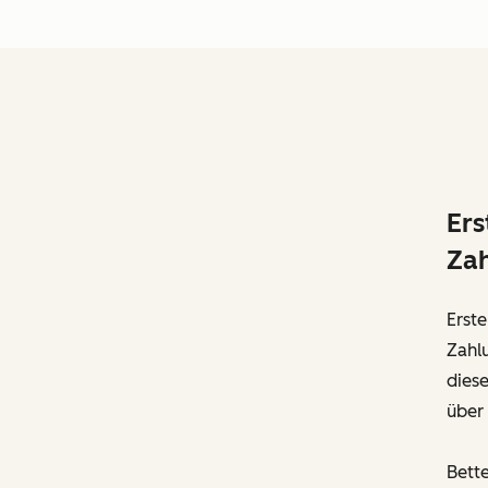
Ers
Zah
Erste
Zahlu
diese
über
Bette