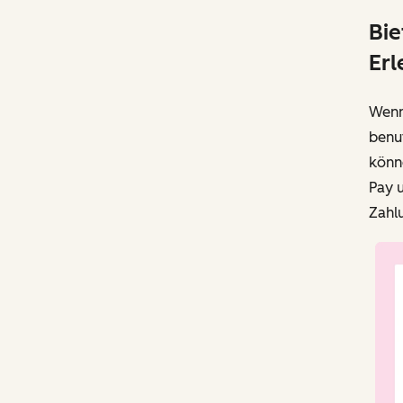
Bie
Erl
Wenn 
benu
könne
Pay u
Zahl