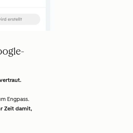
oogle-
vertraut.
zum Engpass.
r Zeit damit,