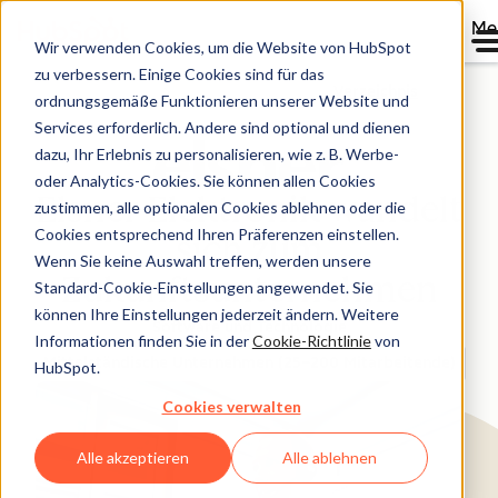
Me
Wir verwenden Cookies, um die Website von HubSpot
zu verbessern. Einige Cookies sind für das
Verzeichnis
ordnungsgemäße Funktionieren unserer Website und
Services erforderlich. Andere sind optional und dienen
dazu, Ihr Erlebnis zu personalisieren, wie z. B. Werbe-
oder Analytics-Cookies. Sie können allen Cookies
Elsner Elektronik wandelt
zustimmen, alle optionalen Cookies ablehnen oder die
Cookies entsprechend Ihren Präferenzen einstellen.
sich zum
Wenn Sie keine Auswahl treffen, werden unsere
Zukunftsunternehmen
Standard-Cookie-Einstellungen angewendet. Sie
können Ihre Einstellungen jederzeit ändern. Weitere
Software und Technologie
Informationen finden Sie in der
Cookie-Richtlinie
von
Mittelständische Unternehmen (25–200 Mitarbeitende)
HubSpot.
Cookies verwalten
Alle akzeptieren
Alle ablehnen